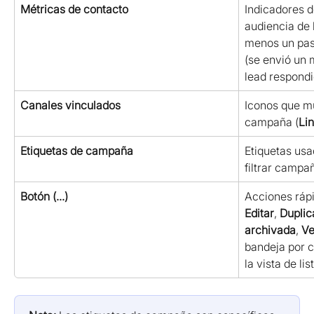
Métricas de contacto
Indicadores d
audiencia de 
menos un pas
(se envió un 
lead respondi
Canales vinculados
Iconos que mu
campaña (
Li
Etiquetas de campaña
Etiquetas usa
filtrar campa
Botón (...)
Acciones ráp
Editar
, 
Duplic
archivada
, 
Ve
bandeja por 
la vista de li