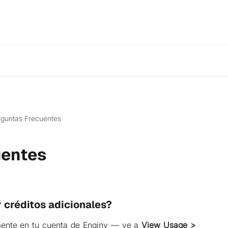
eguntas Frecuentes
uentes
créditos adicionales?
mente en tu cuenta de Enginy — ve a
View Usage >