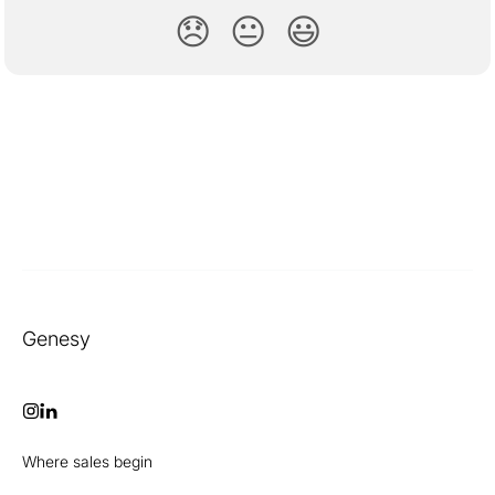
😞
😐
😃
Genesy
Where sales begin