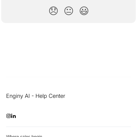
😞
😐
😃
Enginy AI - Help Center
Where sales begin