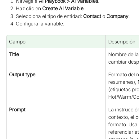
Navega a 
AI Playbook > AI Variables
.
Haz clic en 
Create AI Variable
.
Selecciona el tipo de entidad: 
Contact
 o 
Company
.
Configura la variable:
Campo
Descripción
Title
Nombre de la 
cambiar desp
Output type
Formato del r
resúmenes), 
(etiquetas pr
Hot/Warm/Col
Prompt
La instrucción
contexto, el o
formato. Usa 
referenciar at