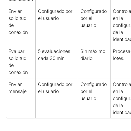
Enviar 
Configurado por 
Configurado 
Controla
solicitud 
el usuario
por el 
en la 
de 
usuario
configur
conexión
de la 
identida
Evaluar 
5 evaluaciones 
Sin máximo 
Procesa
solicitud 
cada 30 min
diario
lotes.
de 
conexión
Enviar 
Configurado por 
Configurado 
Controla
mensaje
el usuario
por el 
en la 
usuario
configur
de la 
identida