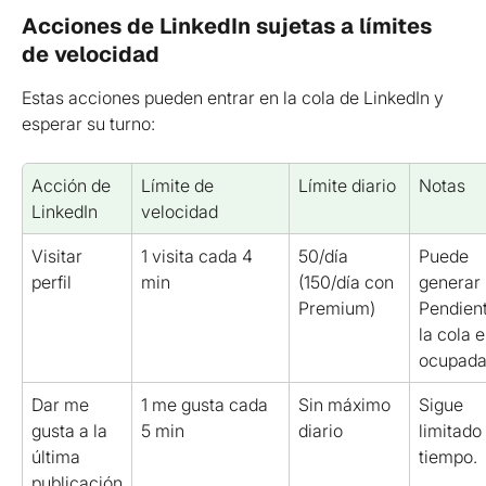
Acciones de LinkedIn sujetas a límites 
de velocidad
Estas acciones pueden entrar en la cola de LinkedIn y 
esperar su turno:
Acción de 
Límite de 
Límite diario
Notas
LinkedIn
velocidad
Visitar 
1 visita cada 4 
50/día 
Puede 
perfil
min
(150/día con 
generar 
Premium)
Pendient
la cola e
ocupada
Dar me 
1 me gusta cada 
Sin máximo 
Sigue 
gusta a la 
5 min
diario
limitado
última 
tiempo.
publicación