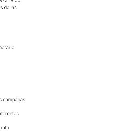
0 a 18:00, 
s de las 
horario 
as campañas 
iferentes 
anto 