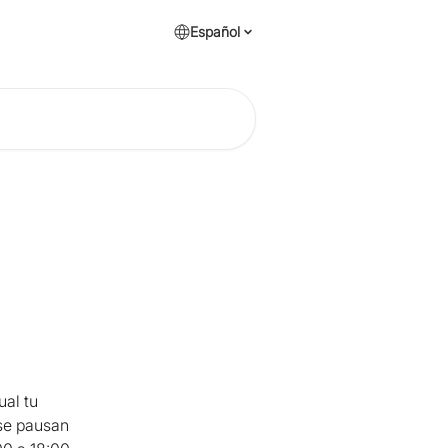
Español
al tu 
se pausan 