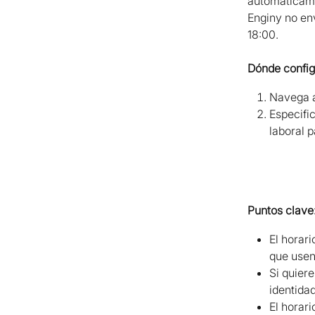
automáticamen
Enginy no en
18:00.
Dónde configu
Navega 
Especifi
laboral p
Puntos clave
El horari
que usen
Si quier
identidad
El horari