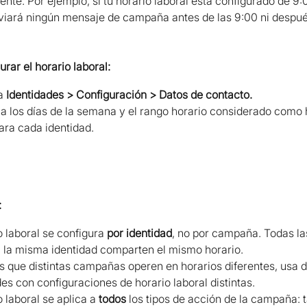
te. Por ejemplo, si tu horario laboral está configurado de 9:0
viará ningún mensaje de campaña antes de las 9:00 ni despué
rar el horario laboral:
a 
Identidades > Configuración > Datos de contacto.
ca los días de la semana y el rango horario considerado como 
ara cada identidad.
:
o laboral se configura 
por identidad
, no por campaña. Todas l
 la misma identidad comparten el mismo horario.
es que distintas campañas operen en horarios diferentes, usa d
es con configuraciones de horario laboral distintas.
o laboral se aplica a 
todos
 los tipos de acción de la campaña: t