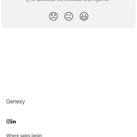
😞
😐
😃
Genesy
Where sales begin